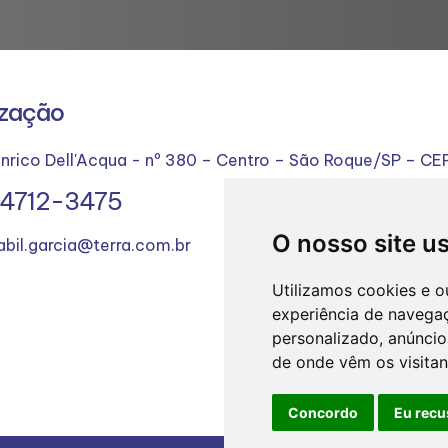
ização
Enrico Dell'Acqua - nº 380 – Centro – São Roque/SP – C
) 4712-3475
O nosso site u
abil.garcia@terra.com.br
Utilizamos cookies e o
experiência de navega
personalizado, anúncios
de onde vêm os visitan
Concordo
Eu recu