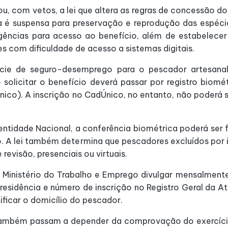
nou, com vetos, a lei que altera as regras de concessão
 é suspensa para preservação e reprodução das espécies
igências para acesso ao benefício, além de estabelecer
es com dificuldade de acesso a sistemas digitais.
ie de seguro-desemprego para o pescador artesanal
 solicitar o benefício deverá passar por registro biomé
co). A inscrição no CadÚnico, no entanto, não poderá s
entidade Nacional, a conferência biométrica poderá ser 
ão. A lei também determina que pescadores excluídos por 
revisão, presenciais ou virtuais.
Ministério do Trabalho e Emprego divulgar mensalmente 
residência e número de inscrição no Registro Geral da A
ficar o domicílio do pescador.
ambém passam a depender da comprovação do exercício 