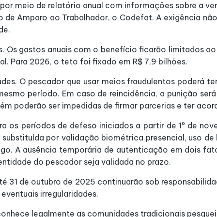
 por meio de relatório anual com informações sobre a ve
o de Amparo ao Trabalhador, o Codefat. A exigência não 
de.
. Os gastos anuais com o benefício ficarão limitados ao
l. Para 2026, o teto foi fixado em R$ 7,9 bilhões.
es. O pescador que usar meios fraudulentos poderá ter 
esmo período. Em caso de reincidência, a punição será
ém poderão ser impedidas de firmar parcerias e ter ac
ara os períodos de defeso iniciados a partir de 1º de n
r substituída por validação biométrica presencial, uso 
rego. A ausência temporária de autenticação em dois fa
entidade do pescador seja validada no prazo.
té 31 de outubro de 2025 continuarão sob responsabilida
 eventuais irregularidades.
nhece legalmente as comunidades tradicionais pesqueira