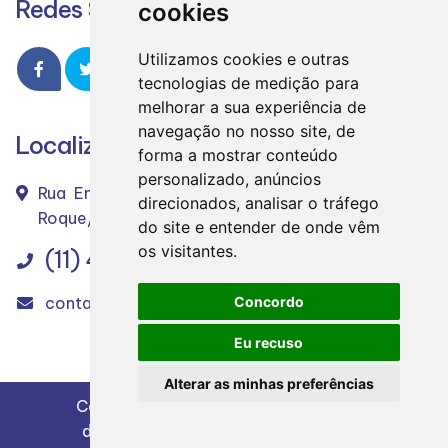
Redes Sociais
cookies
Utilizamos cookies e outras
tecnologias de medição para
melhorar a sua experiência de
navegação no nosso site, de
Localização
forma a mostrar conteúdo
personalizado, anúncios
Rua Enrico Dell'Acqua - nº 380 – Centro – São
direcionados, analisar o tráfego
Roque/SP – CEP. 18130-460
do site e entender de onde vêm
os visitantes.
(11) 4712-3475
contabil.garcia@terra.com.br
Concordo
Eu recuso
Alterar as minhas preferências
Copyright
2022 - 2026
Design e
desenvolvimento
|
Contábil Garcia